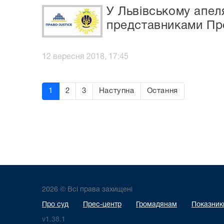
У Львівському апеля
представниками Про
12 вересня 2018, 17:45
1
2
3
Наступна
Остання
2026 © Всі права захищені
Про суд
Прес-центр
Громадянам
Показники
v1.38.1