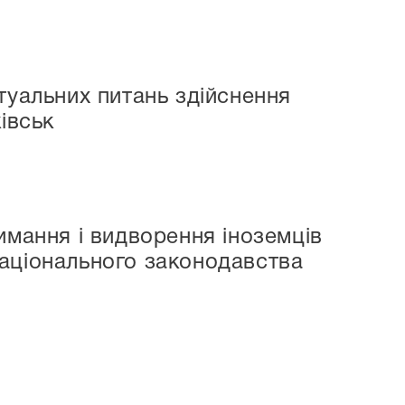
туальних питань здійснення
івськ
имання і видворення іноземців
національного законодавства
и