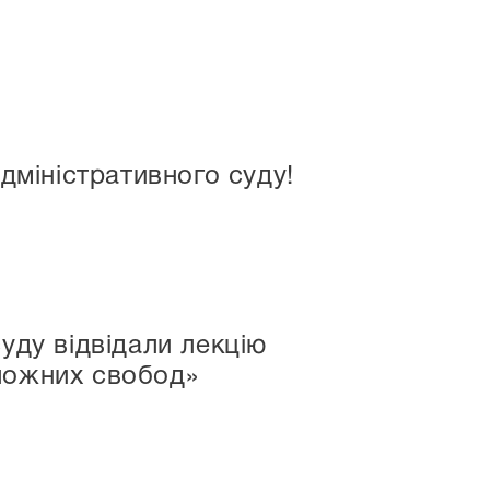
адміністративного суду!
уду відвідали лекцію
оложних свобод»