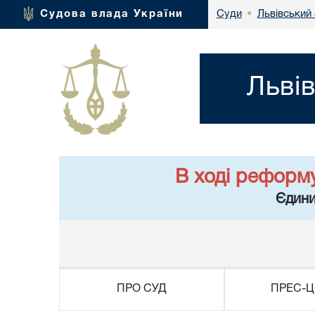
Львівський 
Судова влада України
Суди
•
Льві
В ході реформ
Єдини
ПРО СУД
ПРЕС-Ц