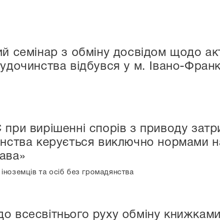
ий семінар з обміну досвідом щодо ак
судочинства відбувся у м. Івано-Франк
 при вирішенні спорів з приводу затр
янства керується виключно нормами 
ава»
 іноземців та осіб без громадянства
о всесвітнього руху обміну книжкам