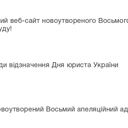
ий веб-сайт новоутвореного Восьмог
уду!
ди відзначення Дня юриста України
воутворений Восьмий апеляційний ад