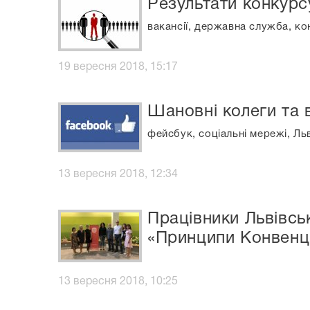
Результати конкурс
вакансії, державна служба, ко
19 вересня 2018, 15:17
Шановні колеги та в
фейсбук, соціальні мережі, Ль
13 вересня 2018, 12:34
Працівники Львівськ
«Принципи Конвенці
13 вересня 2018, 10:25