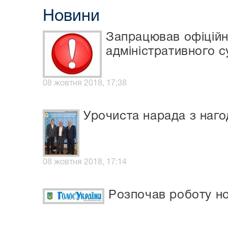
Новини
Запрацював офіційн
адміністративного с
08 жовтня 2018, 17:38
Урочиста нарада з наго
08 жовтня 2018, 17:14
Розпочав роботу но