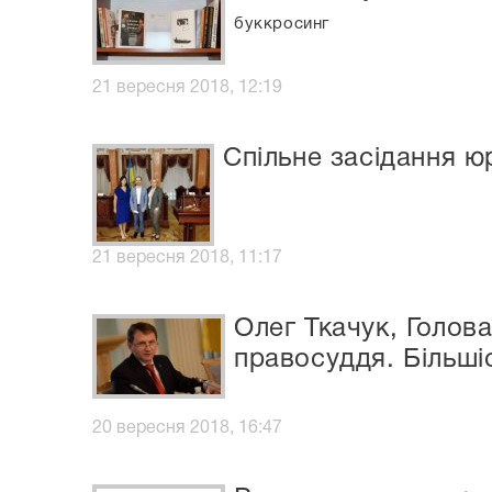
буккросинг
21 вересня 2018, 12:19
Cпільне засідання ю
21 вересня 2018, 11:17
Олег Ткачук, Голов
правосуддя. Більшіс
20 вересня 2018, 16:47