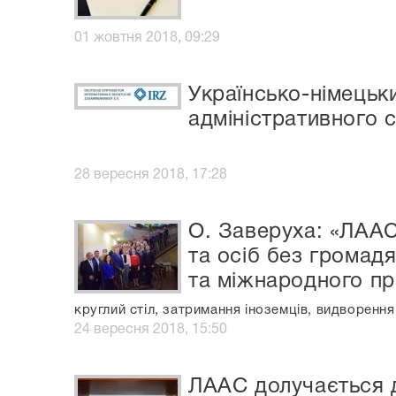
01 жовтня 2018, 09:29
Українсько-німецьк
адміністративного 
28 вересня 2018, 17:28
О. Заверуха: «ЛААС
та осіб без громад
та міжнародного пр
круглий стіл, затримання іноземців, видворення
24 вересня 2018, 15:50
ЛААС долучається д