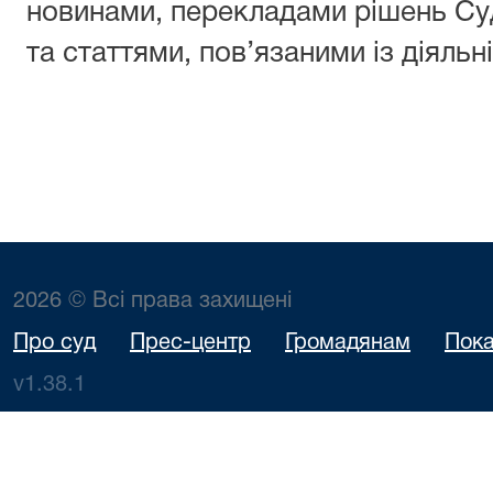
новинами, перекладами рішень Су
та статтями, пов’язаними із діяль
2026 © Всі права захищені
Про суд
Прес-центр
Громадянам
Пока
v1.38.1