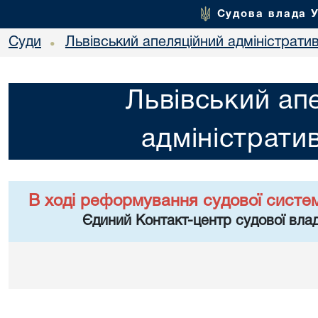
Судова влада 
Суди
Львівський апеляційний адміністрати
•
Львівський ап
адміністрати
В ході реформування судової систе
Єдиний Контакт-центр судової влад