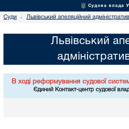
Судова влада 
Суди
Львівський апеляційний адміністрати
•
Львівський ап
адміністрати
В ході реформування судової систе
Єдиний Контакт-центр судової влад