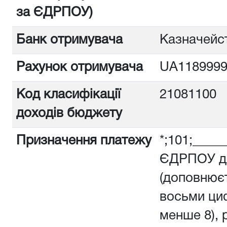
за ЄДРПОУ)
Банк отримувача
Казначейст
Рахунок отримувача
UA1189999
Код класифікації
21081100
доходів бюджету
Призначення платежу
*;101;_____
ЄДРПОУ дл
(доповнюєт
восьми ци
менше 8), 