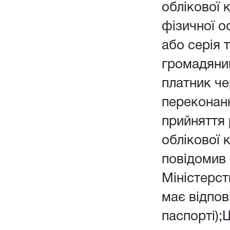
облікової 
фізичної о
або серія 
громадянин
платник чер
переконанн
прийняття
облікової 
повідомив 
Міністерств
має відпов
паспорті);