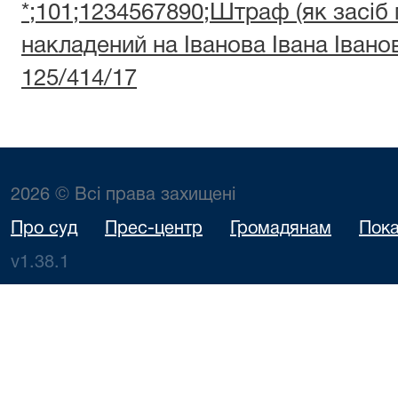
*;101;1234567890;Штраф (як засіб
накладений на Іванова Івана Іван
125/414/17
2026 © Всі права захищені
Про суд
Прес-центр
Громадянам
Пока
v1.38.1