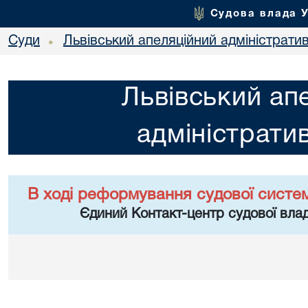
Судова влада 
Суди
Львівський апеляційний адміністрати
•
Львівський ап
адміністрати
В ході реформування судової систе
Єдиний Контакт-центр судової влад