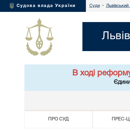
Львівський 
Судова влада України
Суди
•
Льві
В ході реформ
Єдини
ПРО СУД
ПРЕС-Ц