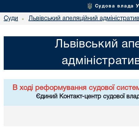
Судова влада 
Суди
Львівський апеляційний адміністрати
•
Львівський ап
адміністрати
В ході реформування судової систе
Єдиний Контакт-центр судової влад