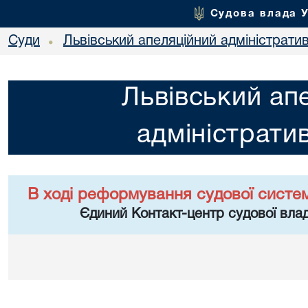
Судова влада 
Суди
Львівський апеляційний адміністрати
•
Львівський ап
адміністрати
В ході реформування судової систе
Єдиний Контакт-центр судової влад