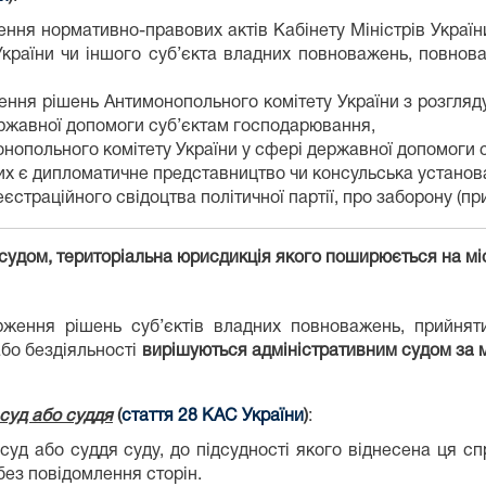
ння нормативно-правових актів Кабінету Міністрів України
України чи іншого суб’єкта владних повноважень, повно
ення рішень Антимонопольного комітету України з розгля
державної допомоги суб’єктам господарювання,
онопольного комітету України у сфері державної допомоги
ких є дипломатичне представництво чи консульська установа
страційного свідоцтва політичної партії, про заборону (при
ом, територіальна юрисдикція якого поширюється на міс
ження рішень суб’єктів владних повноважень, прийнятих
або бездіяльності
вирішуються
адміністративним судом за 
 суд або суддя
(
стаття 28
КАС України
)
:
є суд або суддя суду, до підсудності якого віднесена ця 
без повідомлення сторін.