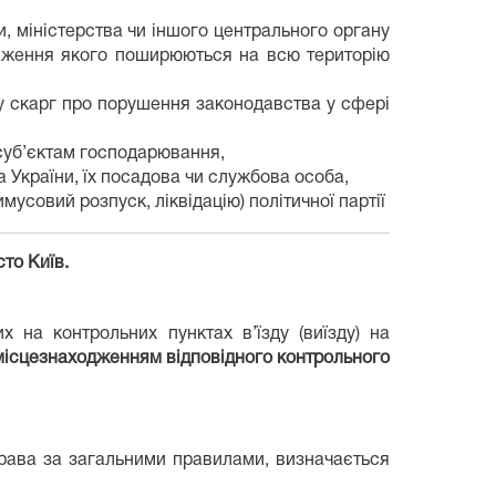
, міністерства чи іншого центрального органу
важення якого поширюються на всю територію
ду скарг про порушення законодавства у сфері
 суб’єктам господарювання,
 України, їх посадова чи службова особа,
мусовий розпуск, ліквідацію) політичної партії
то Київ.
 на контрольних пунктах в’їзду (виїзду) на
місцезнаходженням відповідного контрольного
справа за загальними правилами, визначається