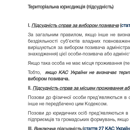
Територіальна юрисдикція (підсудність)
І.
Підсудність справ за вибором позивача
(
ста
За загальним правилом, якщо інше не визнач
бездіяльності суб’єктів владних повноважень
вирішуються за вибором позивача адміністр
знаходження) цієї особи-позивача або адміні
Якщо така особа не має місця проживання (пер
Тобто,
якщо КАС України не
визнач
ає терит
вибором позивача.
ІІ.
Підсудність справ за місцем проживання а
Позови до фізичної особи пред’являються в 
інше не передбачено цим Кодексом.
Позови до юридичних осіб пред’являються в 
підприємців та громадських формувань, якщо
ІІІ.
Виключна підсудність
(
стаття 27
КАС Україн