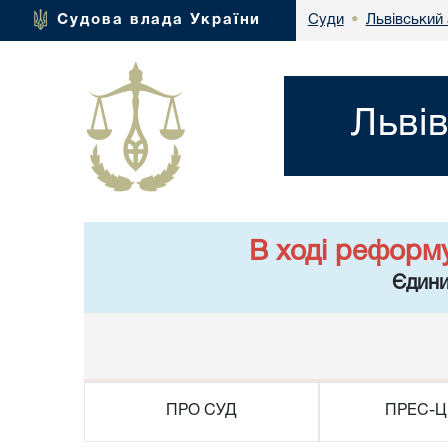
Львівський 
Судова влада України
Суди
•
Льві
В ході реформ
Єдини
ПРО СУД
ПРЕС-Ц