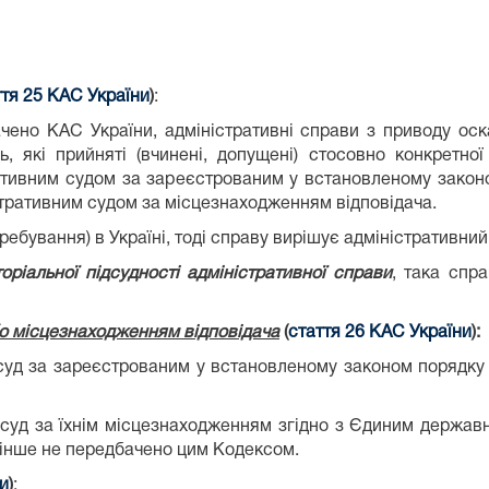
ття 25
КАС України
)
:
ено КАС України, адміністративні справи з приводу оска
, які прийняті (вчинені, допущені) стосовно конкретної
ативним судом за зареєстрованим у встановленому закон
стративним судом за місцезнаходженням відповідача.
ебування) в Україні, тоді справу вирішує адміністративни
оріальної підсудності адміністративної справи
, така спр
бо місцезнаходженням відповідача
(
стаття 26
КАС України
):
суд за зареєстрованим у встановленому законом порядку
суд за їхнім місцезнаходженням згідно з Єдиним державн
 інше не передбачено цим Кодексом.
и
)
: