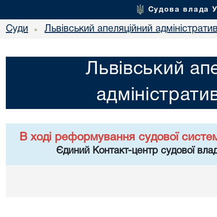
Судова влада 
Суди
Львівський апеляційний адміністрати
•
Львівський ап
адміністрати
В ході реформування судової систе
Єдиний Контакт-центр судової влад