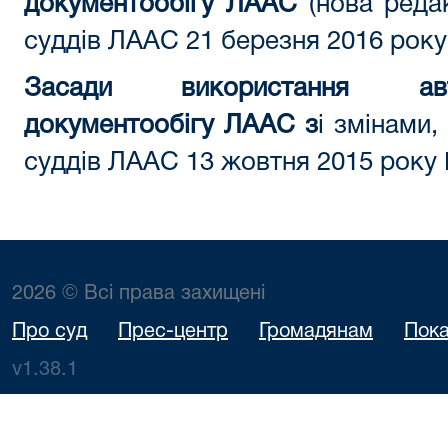
документообігу ЛААС
(нова реда
суддів ЛААС 21 березня 2016 рок
Засади використання авт
документообігу ЛААС з
і змінами
суддів ЛААС 13 жовтня 2015 року
2026 © Всі права захищені
Про суд
Прес-центр
Громадянам
Пока
v1.38.1