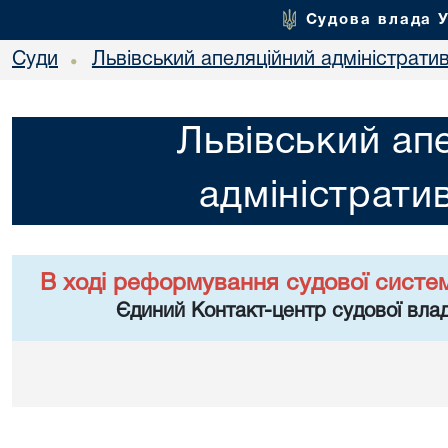
Судова влада 
Суди
Львівський апеляційний адміністрати
•
Львівський ап
адміністрати
В ході реформування судової систе
Єдиний Контакт-центр судової влад