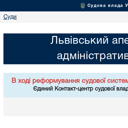
Судова влада 
Суди
Львівський ап
адміністрати
В ході реформування судової систе
Єдиний Контакт-центр судової влад