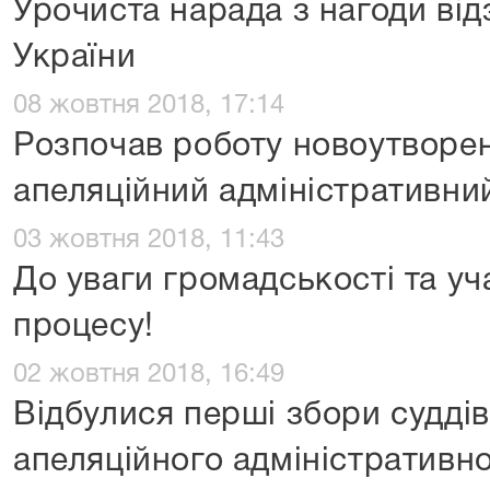
Урочиста нарада з нагоди ві
України
08 жовтня 2018, 17:14
Розпочав роботу новоутворе
апеляційний адміністративни
03 жовтня 2018, 11:43
До уваги громадськості та уч
процесу!
02 жовтня 2018, 16:49
Відбулися перші збори судді
апеляційного адміністративно