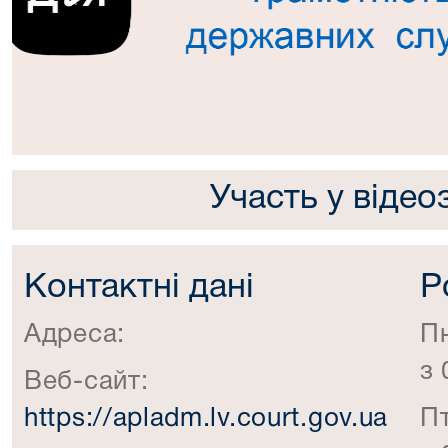
Попередній
Участь у відео
Контактні дані
Р
Адреса:
П
з 
Веб-сайт:
https://apladm.lv.court.gov.ua
П