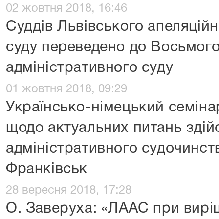
02 жовтня 2018, 16:46
Суддів Львівського апеляційн
суду переведено до Восьмого
адміністративного суду
01 жовтня 2018, 09:29
Українсько-німецький семіна
щодо актуальних питань здій
адміністративного судочинств
Франківськ
28 вересня 2018, 17:28
О. Заверуха: «ЛААС при вирі