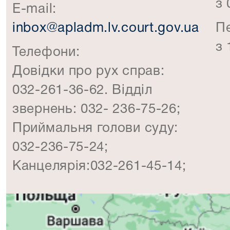
з 
E-mail:
inbox@apladm.lv.court.gov.ua
П
з 
Телефони:
Довідки про рух справ:
032-261-36-62. Відділ
звернень: 032- 236-75-26;
Приймальня голови суду:
032-236-75-24;
Канцелярія:032-261-45-14;