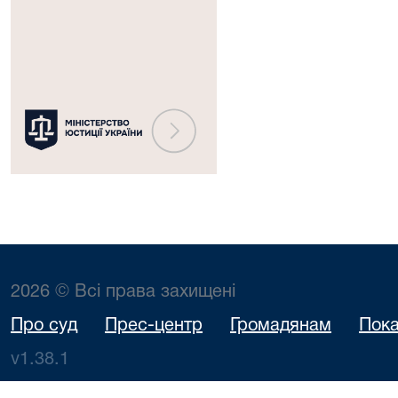
юстиції
України
2026 © Всі права захищені
Про суд
Прес-центр
Громадянам
Пока
v1.38.1