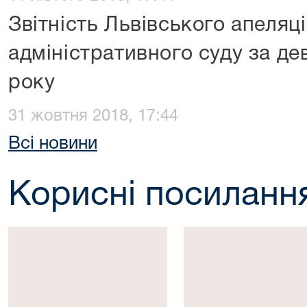
Звітність Львівського апеляц
адміністративного суду за дев
року
31 жовтня 2018, 17:44
Всі новини
Корисні посиланн
Президент
Верховна
України
Рада
України