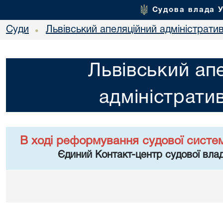
Судова влада 
Суди
Львівський апеляційний адміністрати
•
Львівський ап
адміністрати
В ході реформування судової систе
Єдиний Контакт-центр судової влад