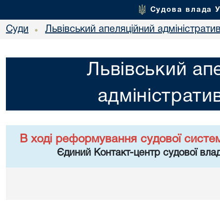
Судова влада 
Суди
Львівський апеляційний адміністрати
•
Львівський ап
адміністрати
В ході реформування судової систе
Єдиний Контакт-центр судової влад