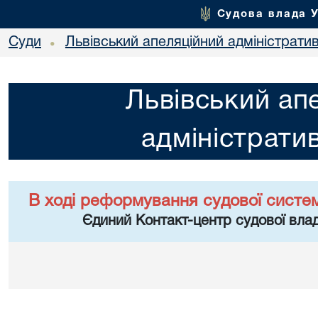
Судова влада 
Суди
Львівський апеляційний адміністрати
•
Львівський ап
адміністрати
В ході реформування судової систе
Єдиний Контакт-центр судової влад