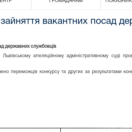
ЕНТР
ГРОМАДЯНАМ
ПОКАЗНИК
 зайняття вакантних посад д
сад державних службовців
 Львівському апеляційному адміністративному суді про
чено переможців конкурсу та других за результатами кон