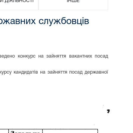
И ДІЯЛЬНОСТІ
ІНШЕ
ержавних службовців
ведено конкурс на зайняття вакантних посад
курсу кандидатів на зайняття посад державної