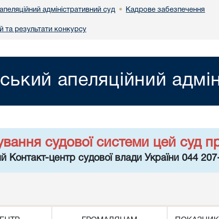
апеляційний адміністративний суд
Кадрове забезпечення
•
й та результати конкурсу
вський апеляційний адмі
ування судової системи цей суд п
й Контакт-центр судової влади України 044 207